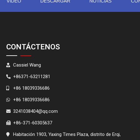
VIDEO
DESCARGAR
NOTICIAS
CO
CONTÁCTENOS
Cassiel Wang
+86371-63211281
+86 18039336686
+86 18039336686
3241038404@qq.com
+86-371-60305637
Habitación 1903, Yaxing Times Plaza, distrito de Erqi,