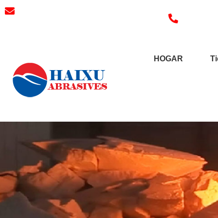
Correo electrónico:
Teléfono
3241038404@qq.com
HOGAR
T